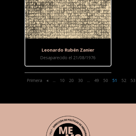
Leonardo Rubén Zanier
Desaparecido el 21/08/1976
Primera
«
...
10
20
30
...
49
50
51
52
53