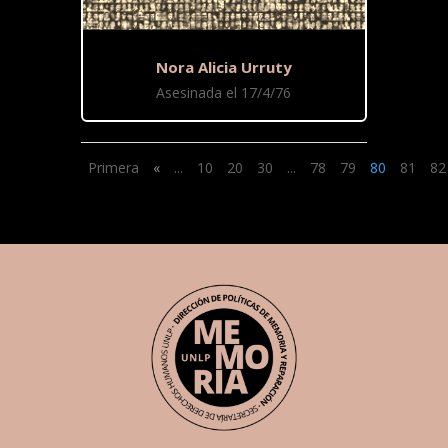
Nora Alicia Urruty
Asesinada el 17/4/76
Primera
«
...
10
20
30
...
78
79
80
81
82