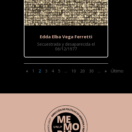
Edda Elba Vega Ferretti
Secuestrada y desaparecida el
06/12/1977
«
1
2
3
4
5
...
10
20
30
...
»
Último