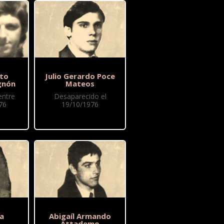
to
Julio Gerardo Poce
gnón
Mateos
entre
Desaparecido el
76
19/10/1976
ia
Abigaíl Armando
Attademo