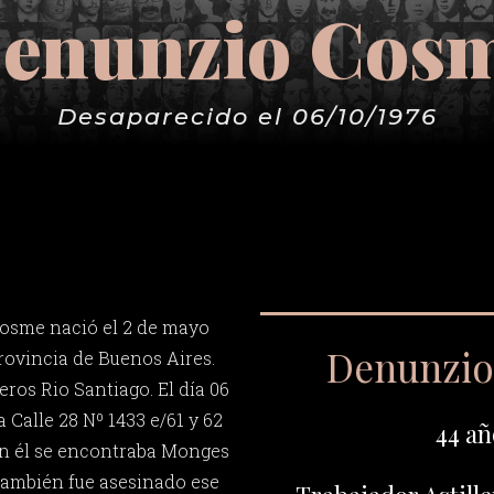
enunzio Cos
Desaparecido el 06/10/1976
osme nació el 2 de mayo
Denunzi
provincia de Buenos Aires.
eros Rio Santiago. El día 06
a Calle 28 Nº 1433 e/61 y 62
44 añ
on él se encontraba Monges
también fue asesinado ese