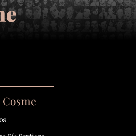
me
o Cosme
os