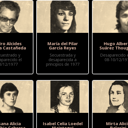
ro Alcides
María del Pilar
Hugo Alber
a Castañeda
García Reyes
Suárez Thou
cuestrado y
Secuestrada y
Desaparecido 
aparecido el
desaparecida a
08-10/12/19
8/12/1977
principios de 1977
ana Alicia
Isabel Celia Loedel
Mirta Alic
ubia Cabrera
Maiztegui
Balasini