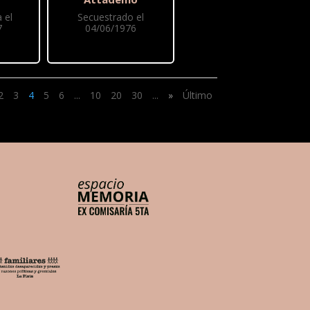
 el
Secuestrado el
7
04/06/1976
2
3
4
5
6
...
10
20
30
...
»
Último