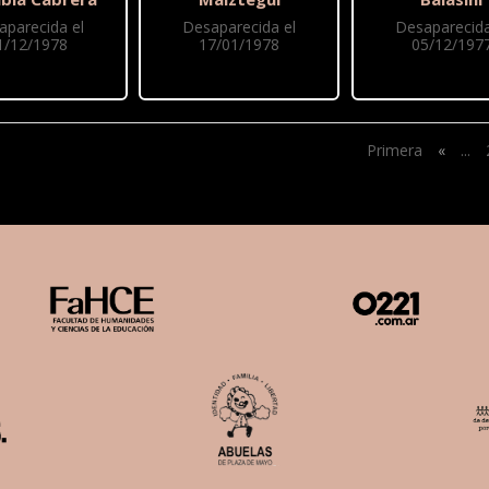
aparecida el
Desaparecida el
Desaparecida
1/12/1978
17/01/1978
05/12/197
Primera
«
...