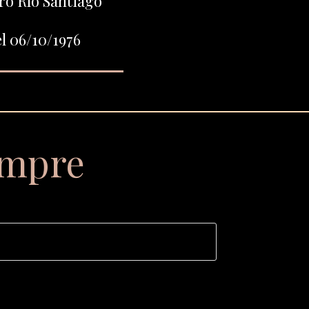
ro Río Santiago
l 06/10/1976
empre