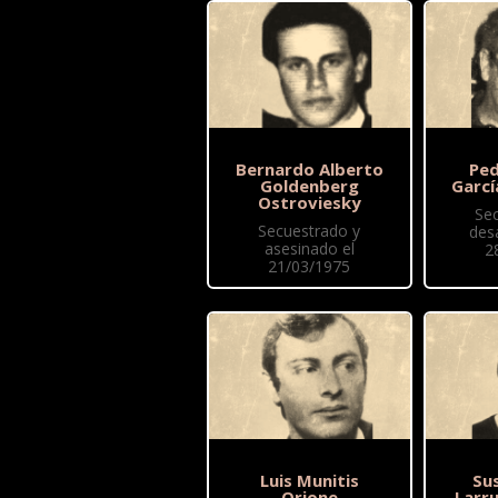
Bernardo Alberto
Ped
Goldenberg
Garcí
Ostroviesky
Se
Secuestrado y
des
asesinado el
2
21/03/1975
Luis Munitis
Sus
Orione
Larr