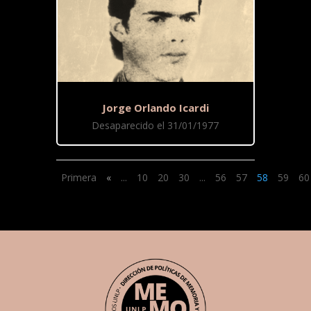
Jorge Orlando Icardi
Desaparecido el 31/01/1977
Primera
«
...
10
20
30
...
56
57
58
59
60