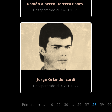
Ramón Alberto Herrera Panevi
Desaparecido el 27/01/1978
Jorge Orlando Icardi
Desaparecido el 31/01/1977
Primera
«
...
10
20
30
...
56
57
58
59
60