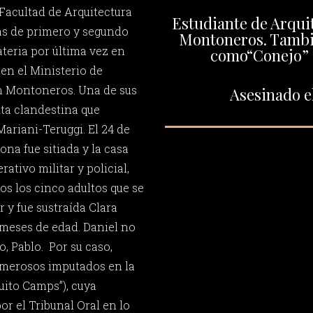
 Facultad de Arquitectura
Estudiante de Arquit
as de primero y segundo
Montoneros. Tambi
eria por última vez en
como“Conejo” o
 en el Ministerio de
n Montoneros. Una de sus
Asesinado el
nta clandestina que
ariani-Teruggi. El 24 de
ona fue sitiada y la casa
tivo militar y policial,
s los cinco adultos que se
 y fue sustraída Clara
 meses de edad. Daniel no
o, Pablo. Por su caso,
merosos imputados en la
uito Camps”), cuya
or el Tribunal Oral en lo