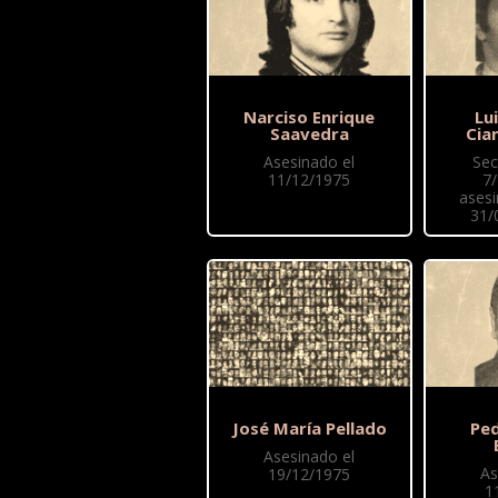
Narciso Enrique
Lu
Saavedra
Cia
Asesinado el
Sec
11/12/1975
7
asesi
31/
José María Pellado
Pe
Asesinado el
As
19/12/1975
1