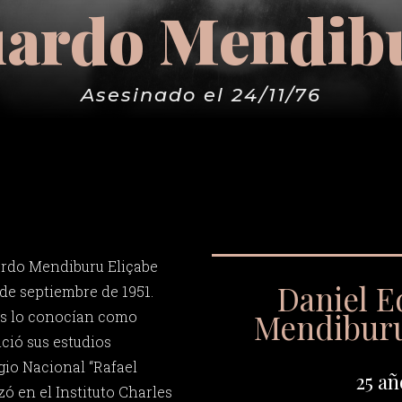
uardo Mendibu
Asesinado el 24/11/76
ardo Mendiburu Eliçabe
Daniel 
 de septiembre de 1951.
Mendiburu
s lo conocían como
nició sus estudios
gio Nacional “Rafael
25 añ
zó en el Instituto Charles