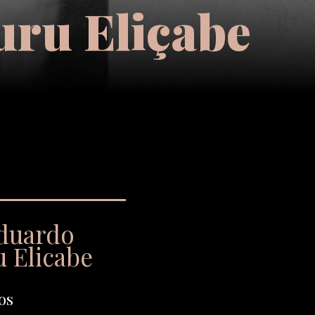
ru Eliçabe
Eduardo
 Elicabe
os