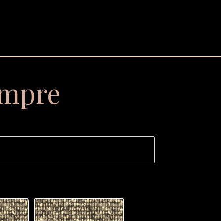
empre