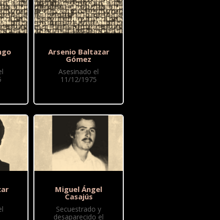
ngo
Arsenio Baltazar
Gómez
l
Asesinado el
5
11/12/1975
car
Miguel Ángel
Casajús
l
Secuestrado y
desaparecido el