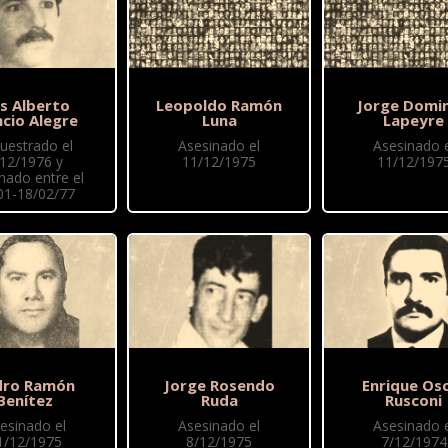
is Alberto
Leopoldo Ramón
Jorge Domi
ncio Alegre
Luna
Lapeyre
uestrado el
Asesinado el
Asesinado e
/12/1976 y
11/12/1975
11/12/197
nado entre el
01-18/02/77
dro Ramón
Jorge Rosendo
Enrique Os
Benítez
Ruda
Rusconi
esinado el
Asesinado el
Asesinado e
1/12/1975
8/12/1975
7/12/1974