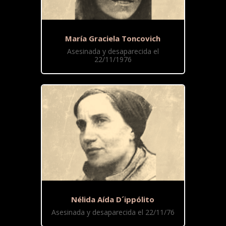
María Graciela Toncovich
Asesinada y desaparecida el
22/11/1976
Nélida Aída D´ippólito
Asesinada y desaparecida el 22/11/76