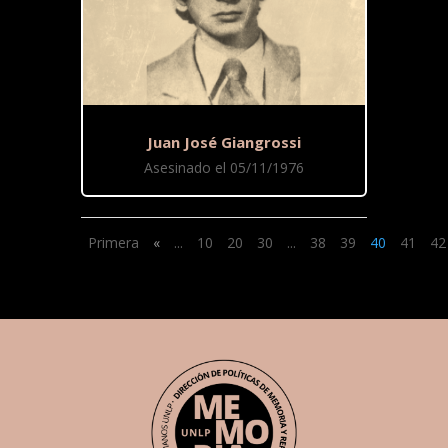
Juan José Giangrossi
Asesinado el 05/11/1976
Primera
«
...
10
20
30
...
38
39
40
41
42