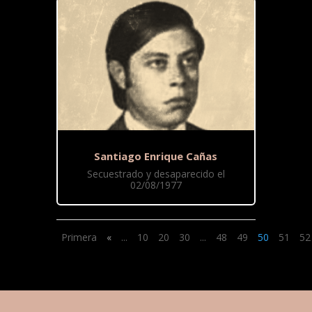
Santiago Enrique Cañas
Secuestrado y desaparecido el
02/08/1977
Primera
«
...
10
20
30
...
48
49
50
51
52