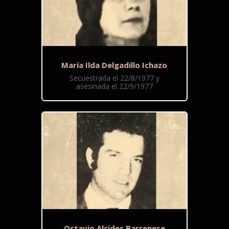
María Ilda Delgadillo Ichazo
Secuestrada el 22/8/1977 y
asesinada el 22/9/1977
Octavio Alcides Barrenese