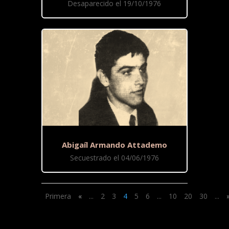
Desaparecido el 19/10/1976
Abigaíl Armando Attademo
Secuestrado el 04/06/1976
Primera
«
...
2
3
4
5
6
...
10
20
30
...