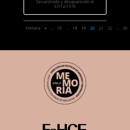
Secuestrado y desaparecido el
07/12/1976
Primera
«
...
10
...
18
19
20
21
22
...
30