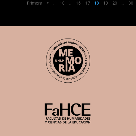
Primera
«
...
10
...
16
17
18
19
20
...
30