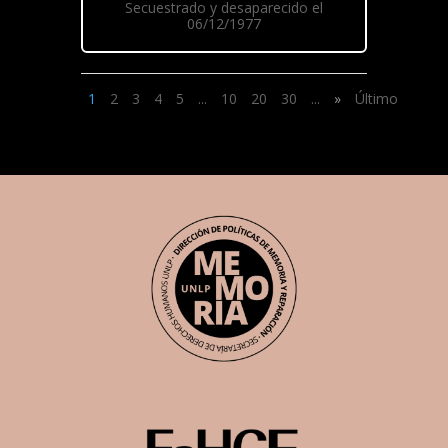
Secuestrado y desaparecido el
06/12/1977
1
2
3
4
5
...
10
20
30
...
»
Último