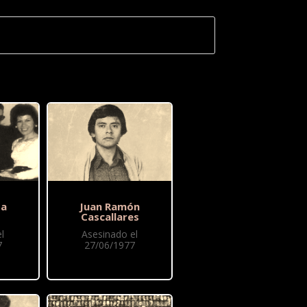
ba
Juan Ramón
o
Cascallares
l
Asesinado el
7
27/06/1977