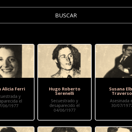
 Alicia Ferri
Hugo Roberto
Susana El
Serenelli
Travers
cuestrada y
Secuestrado y
Asesinada e
aparecida el
desaparecido el
30/07/197
7/06/1977
04/06/1977