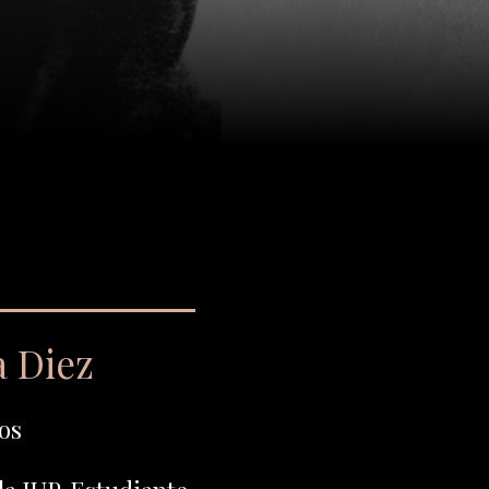
a Diez
os