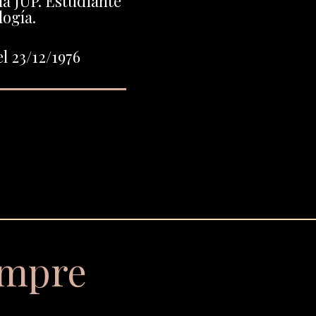
 la JUP. Estudiante
logía.
l 23/12/1976
empre