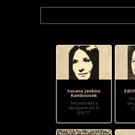
Susana Jenkins
Edith
Rambousek
Se
Secuestrada y
des
desaparecida el
0
8/6/77