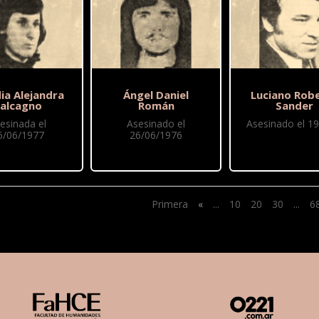
ia Alejandra
Ángel Daniel
Luciano Rob
alcagno
Román
Sander
esinada el
Asesinado el
Asesinado el 19
6/06/1977
26/06/1976
Primera
«
...
10
20
30
...
6