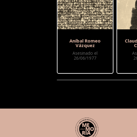
Aníbal Romeo
Claud
Vázquez
C
Asesinado el
As
26/06/1977
2