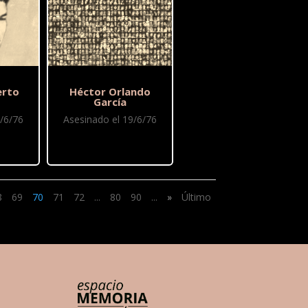
erto
Héctor Orlando
García
/6/76
Asesinado el 19/6/76
8
69
70
71
72
...
80
90
...
»
Último