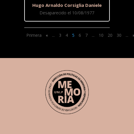
Hugo Arnaldo Corsiglia Daniele
Desaparecido el 10/08/1977
Primera
«
...
3
4
5
6
7
...
10
20
30
...