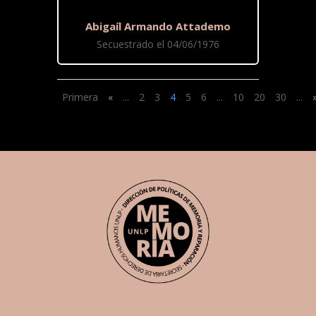
Abigaíl Armando Attademo
Secuestrado el 04/06/1976
Primera
«
...
2
3
4
5
6
...
10
20
30
...