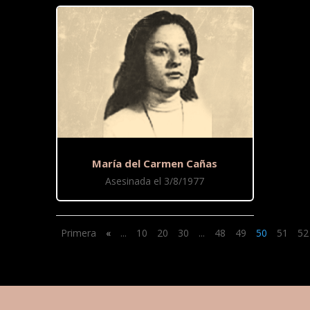
María del Carmen Cañas
Asesinada el 3/8/1977
Primera
«
...
10
20
30
...
48
49
50
51
52