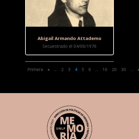
Abigaíl Armando Attademo
Secuestrado el 04/06/1976
Primera
«
...
2
3
4
5
6
...
10
20
30
...