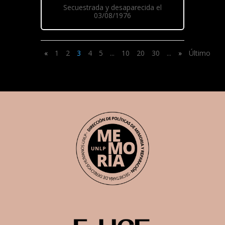
Secuestrada y desaparecida el
03/08/1976
«
1
2
3
4
5
...
10
20
30
...
»
Último