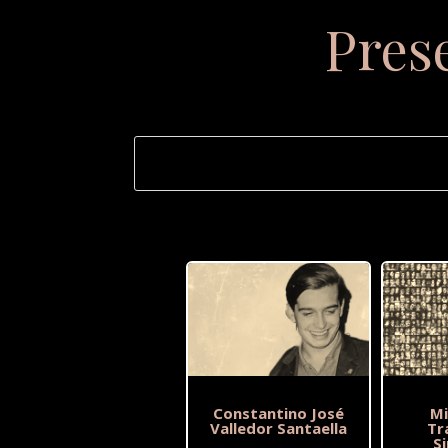
Pres
Constantino José
Mi
Valledor Santaella
Tr
S