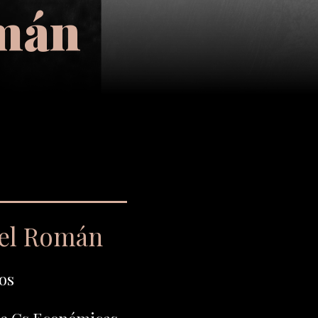
omán
iel Román
os