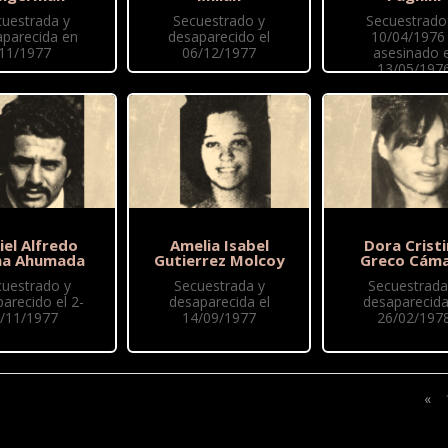
cuestrada y
Secuestrado y
Secuestrado 
aparecida en
desaparecido el
10/04/1976
11/1977
06/12/1977
asesinado e
13/05/197
iel Alfredo
Amelia Isabel
Dora Crist
ma Ahumada
Gutierrez Molcoy
Greco Cám
cuestrado y
Secuestrada y
Secuestrada
arecido el 2-
desaparecida el
desaparecida
/11/1977
14/09/1977
26/02/197
«