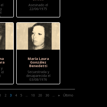
el
Asesinado el
 y
22/06/1975
l
6
ina
María Laura
ara
González
Benedetti
 y
Secuestrada y
 el
desaparecida el
8
03/08/1976
1
2
3
4
5
...
10
20
30
...
»
Último