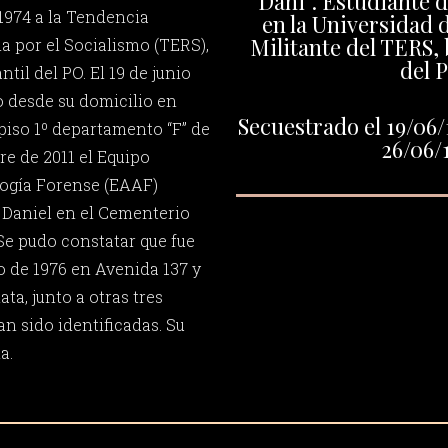
“Dani”. Estudiante 
 1974 a la Tendencia
en la Universidad d
Militante del TERS, 
ia por el Socialismo (TERS),
del 
ntil del PO. El 19 de junio
o desde su domicilio en
Secuestrado el 19/06/
6 piso 1º departamento “F” de
26/06/
re de 2011 el Equipo
ogía Forense (EAAF)
e Daniel en el Cementerio
 Se pudo constatar que fue
o de 1976 en Avenida 137 y
ta, junto a otras tres
n sido identificadas. Su
a.