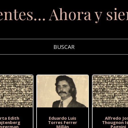
entes… Ahora y si
rta Edith
Eduardo Luis
Alfredo Jo
ajtenberg
Torres Ferrer
Thougnon Is
ingerman
Millán
Pagnini