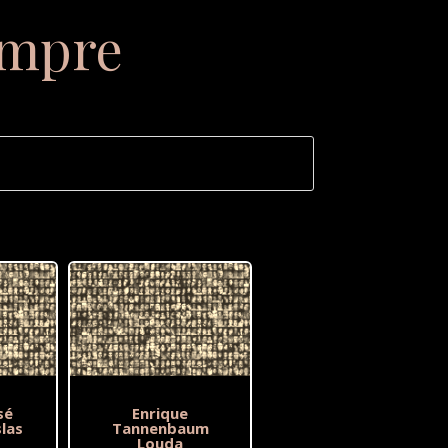
empre
sé
Enrique
las
Tannenbaum
Louda