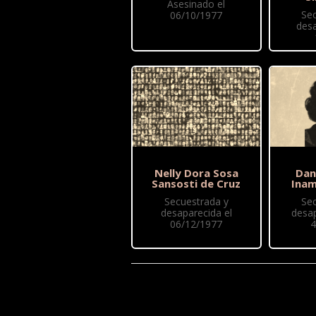
Asesinado el
Se
06/10/1977
des
Nelly Dora Sosa
Dan
Sansosti de Cruz
Ina
Secuestrada y
Se
desaparecida el
desap
06/12/1977
4