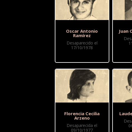
Oscar Antonio
Juan 
Ramírez
Des
Desaparecido el
1
17/10/1978
Florencia Cecilia
Laude
Arzeno
Des
Desaparecida el
0
09/10/1977