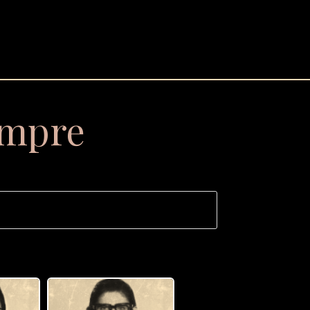
empre