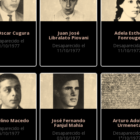
Oscar Cugura
Juan José
Adela Esth
Libralato Piovani
Fonroug
aparecido el
Desaparecido el
Desaparecida
1/10/1977
11/10/1977
11/10/197
lino Macedo
José Fernando
Arturo Ado
Fanjul Mahía
Urmenet
aparecido el
Desaparecido el
Desaparecido
6/10/1977
03/10/1977
1°/10/197