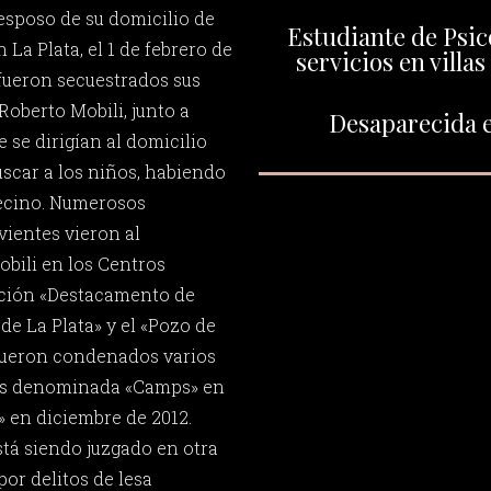
 esposo de su domicilio de
Estudiante de Psic
n La Plata, el 1 de febrero de
servicios en villa
 fueron secuestrados sus
oberto Mobili, junto a
Desaparecida e
e se dirigían al domicilio
scar a los niños, habiendo
vecino. Numerosos
vientes vieron al
bili en los Centros
ción «Destacamento de
de La Plata» y el «Pozo de
 fueron condenados varios
as denominada «Camps» en
» en diciembre de 2012.
tá siendo juzgado en otra
por delitos de lesa