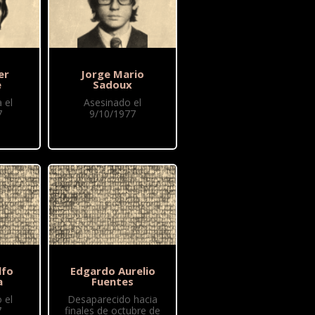
er
Jorge Mario
e
Sadoux
 el
Asesinado el
7
9/10/1977
lfo
Edgardo Aurelio
a
Fuentes
 el
Desaparecido hacia
7
finales de octubre de