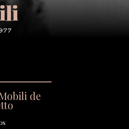
li
1977
Mobili de
tto
os