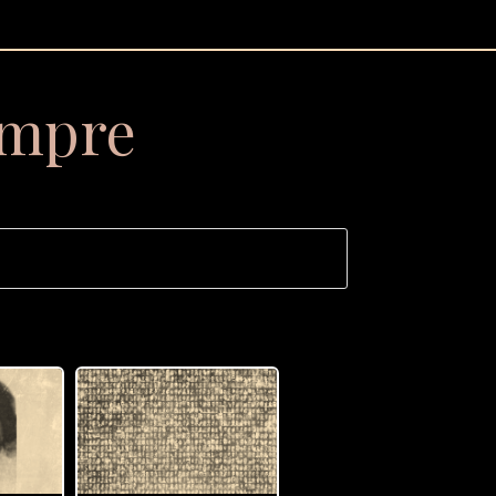
empre