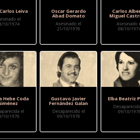
Carlos Leiva
Oscar Gerardo
Carlos Albe
Abad Domato
Miguel Castri
esinado el
Asesinado el
Asesinado e
3/10/1974
21/10/1976
08/10/197
ia Hebe Coda
Gustavo Javier
Elba Beatriz P
Giménez
Fernández Galan
Desaparecida
aparecida el
Desaparecido el
09/10/197
9/10/1976
09/10/1976