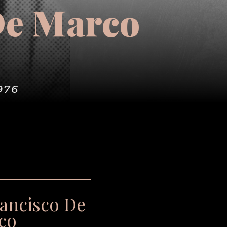
De Marco
976
ancisco De
co