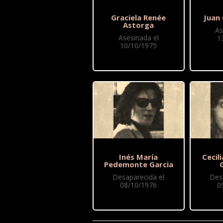
Graciela Renée
Juan 
Astorga
As
Asesinada el
1
10/10/1975
Inés María
Cecil
Pedemonte Garcia
Desaparecida el
Des
08/10/1976
0