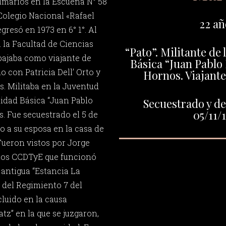
rimarios en la Escueña N° 58
 Colegio Nacional «Rafael
22 añ
resó en 1973 en 6° 1°. Al
 la Facultad de Ciencias
“Pato”. Militante de 
bajaba como viajante de
Básica “Juan Pablo
 con Patricia Dell’ Orto y
Hornos. Viajante
as. Militaba en la Juventud
nidad Básica “Juan Pablo
Secuestrado y de
05/11/
. Fue secuestrado el 5 de
o a su esposa en la casa de
 Fueron vistos por Jorge
 los CCDTyE que funcionó
 antigua “Estancia La
del Regimiento 7 del
cluido en la causa
z” en la que se juzgaron,