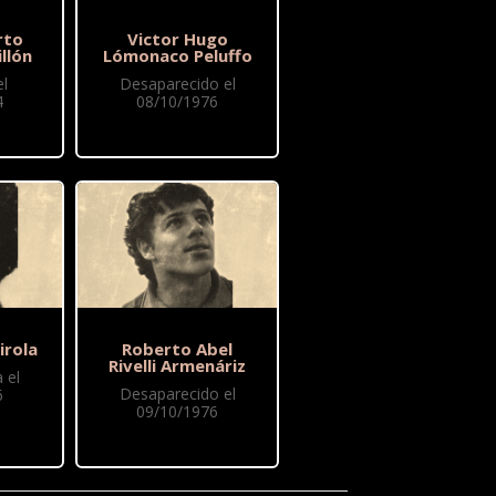
rto
Victor Hugo
llón
Lómonaco Peluffo
l
Desaparecido el
4
08/10/1976
irola
Roberto Abel
Rivelli Armenáriz
 el
Desaparecido el
6
09/10/1976