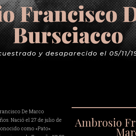
o Francisco 
Bursciacco
cuestrado y desaparecido el 05/11/1
rancisco De Marco
Ambrosio Fr
ños. Nació el 27 de julio de
Mar
 conocido como «Pato».