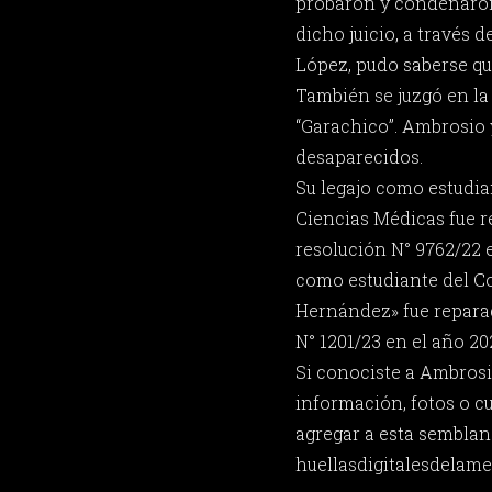
probaron y condenaron
dicho juicio, a través 
López, pudo saberse que
También se juzgó en l
“Garachico”. Ambrosio 
desaparecidos.
Su legajo como estudia
Ciencias Médicas fue 
resolución N° 9762/22 e
como estudiante del Co
Hernández» fue repara
N° 1201/23 en el año 20
Si conociste a Ambrosi
información, fotos o c
agregar a esta semblan
huellasdigitalesdela