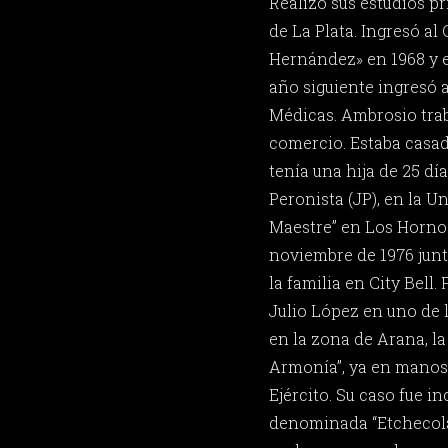
Realizó sus estudios p
de La Plata. Ingresó al
Hernández» en 1968 y eg
año siguiente ingresó a
Médicas. Ambrosio tra
comercio. Estaba casado
tenía una hija de 25 dí
Peronista (JP), en la U
Maestre” en Los Hornos
noviembre de 1976 junt
la familia en City Bell.
Julio López en uno de
en la zona de Arana, la
Armonía”, ya en manos 
Ejército. Su caso fue in
denominada “Etchecolat