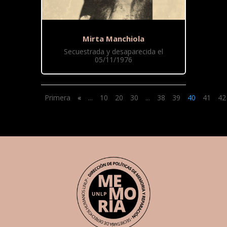
Mirta Manchiola
Secuestrada y desaparecida el
05/11/1976
Primera
«
...
10
20
30
...
38
39
40
41
42