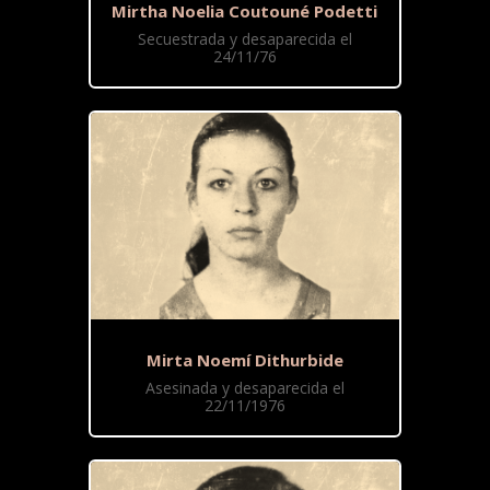
Mirtha Noelia Coutouné Podetti
Secuestrada y desaparecida el
24/11/76
Mirta Noemí Dithurbide
Asesinada y desaparecida el
22/11/1976