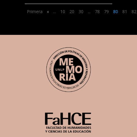
Primera
«
...
10
20
30
...
78
79
80
81
82