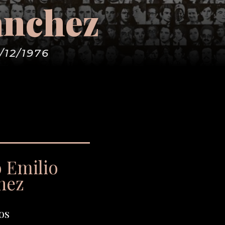
ánchez
/12/1976
o Emilio
hez
os