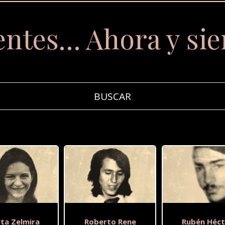
entes… Ahora y si
ta Zelmira
Roberto Rene
Rubén Héct