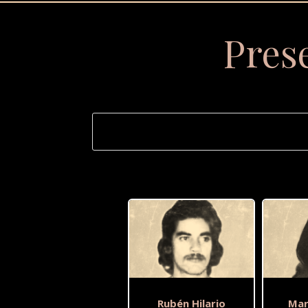
Pres
Rubén Hilario
Mar