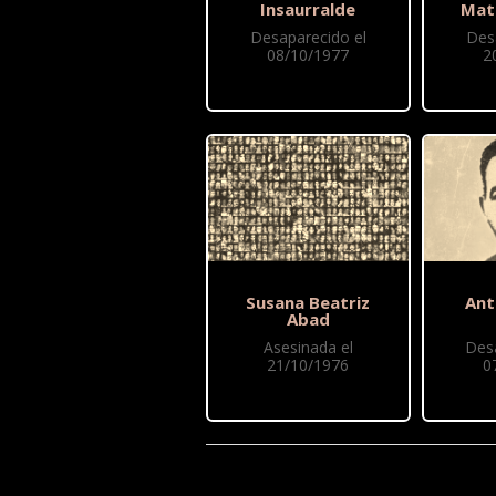
Insaurralde
Mat
Desaparecido el
Des
08/10/1977
2
Susana Beatriz
Ant
Abad
Asesinada el
Des
21/10/1976
0