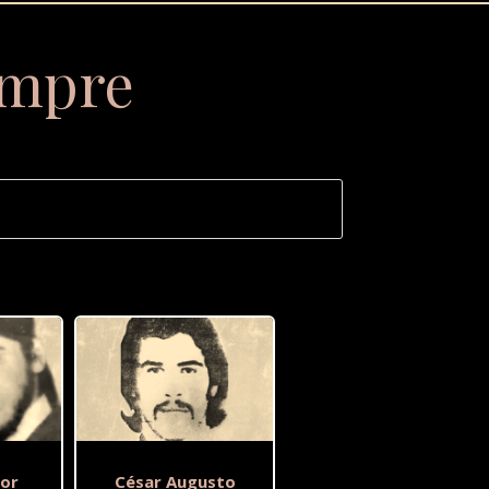
empre
or
César Augusto