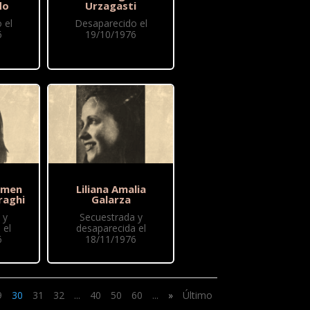
do
Urzagasti
 el
Desaparecido el
6
19/10/1976
rmen
Liliana Amalia
raghi
Galarza
 y
Secuestrada y
 el
desaparecida el
6
18/11/1976
9
30
31
32
...
40
50
60
...
»
Último