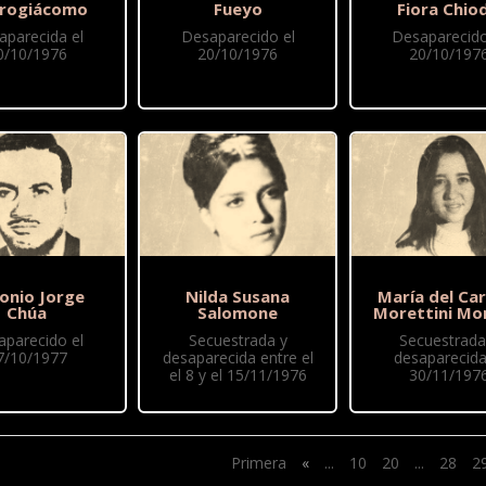
rogiácomo
Fueyo
Fiora Chio
aparecida el
Desaparecido el
Desaparecido
0/10/1976
20/10/1976
20/10/197
onio Jorge
Nilda Susana
María del Ca
Chúa
Salomone
Morettini Mo
aparecido el
Secuestrada y
Secuestrada
7/10/1977
desaparecida entre el
desaparecida
el 8 y el 15/11/1976
30/11/197
Primera
«
...
10
20
...
28
2