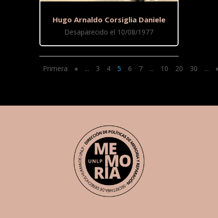
Hugo Arnaldo Corsiglia Daniele
Desaparecido el 10/08/1977
Primera
«
...
3
4
5
6
7
...
10
20
30
...