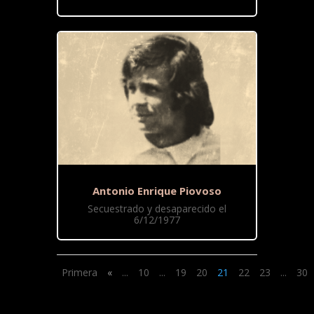
Antonio Enrique Piovoso
Secuestrado y desaparecido el
6/12/1977
Primera
«
...
10
...
19
20
21
22
23
...
30