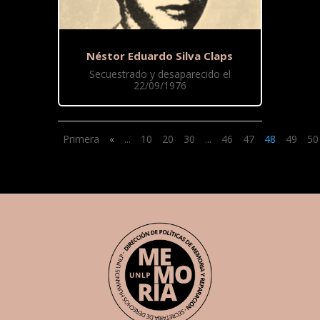
Néstor Eduardo Silva Claps
Secuestrado y desaparecido el
22/09/1976
Primera
«
...
10
20
30
...
46
47
48
49
50