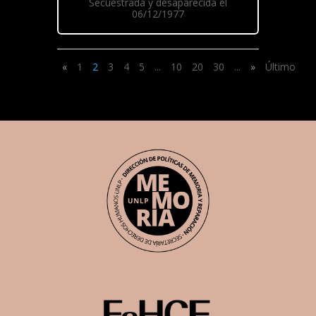
Secuestrada y desaparecida el
06/12/1977
«
1
2
3
4
5
...
10
20
30
...
»
Último