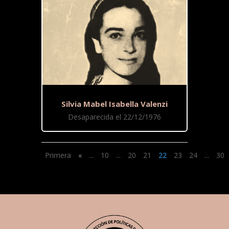
Silvia Mabel Isabella Valenzi
Desaparecida el 22/12/1976
Primera
«
...
10
...
20
21
22
23
24
...
30