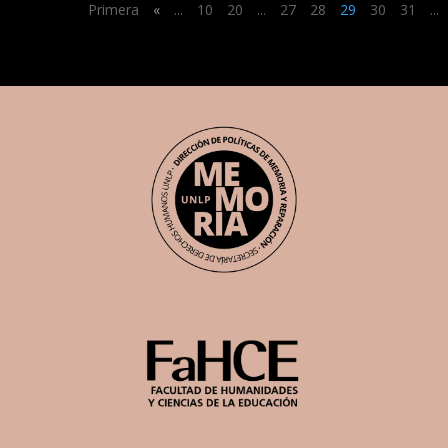
Primera
«
...
10
20
...
27
28
29
30
31
...