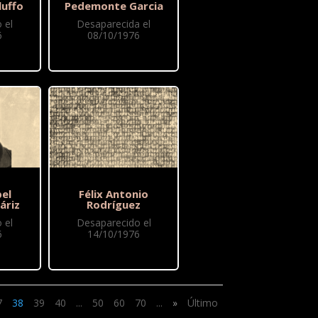
uffo
Pedemonte Garcia
 el
Desaparecida el
6
08/10/1976
el
Félix Antonio
áriz
Rodríguez
 el
Desaparecido el
6
14/10/1976
7
38
39
40
...
50
60
70
...
»
Último