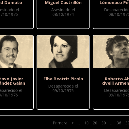
ad Domato
Miguel Castrillón
Lómonaco Pel
esinado el
Asesinado el
Desaparecido
1/10/1976
08/10/1974
08/10/197
tavo Javier
Elba Beatriz Pirola
Roberto Ab
ández Galan
Rivelli Armen
Desaparecida el
aparecido el
Desaparecido
09/10/1976
9/10/1976
09/10/197
Primera
«
...
10
20
30
...
36
3