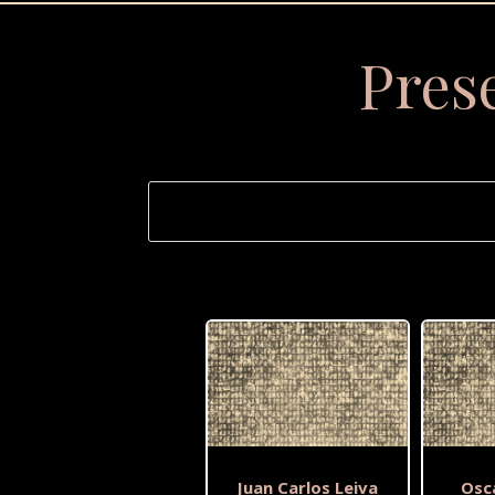
Pres
Juan Carlos Leiva
Osc