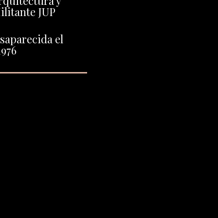
rquitectura y
litante JUP
saparecida el
1976