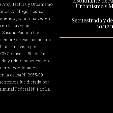
Estudiante de A
de Arquitectura y Urbanismo
Urbanismo y Mi
años. Allí llegó a cursar
indiendo por última vez en
Secuestrada y de
20/12/
a en la Juventud
. Susana Paulina fue
iciembre de ese mismo año
 Plata. Fue vista por
CCD Comisaría 5ta de La
ield y relató haber estado
, fueron condenados
n la causa N° 2955/09
 sentencia fue dictada por
Criminal Federal N° 1 de La
.