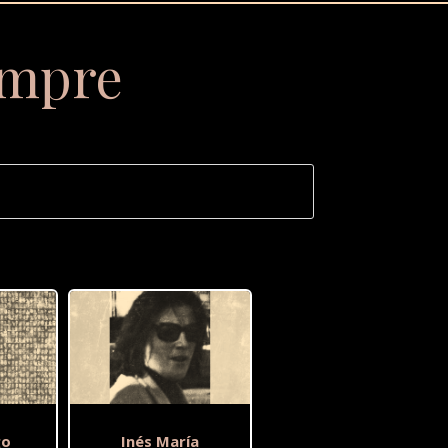
empre
go
Inés María