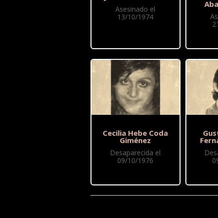
Ab
Asesinado el
As
13/10/1974
2
Cecilia Hebe Coda
Gus
Giménez
Fern
Desaparecida el
Des
09/10/1976
0