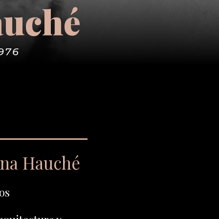
auché
1976
ina Hauché
os