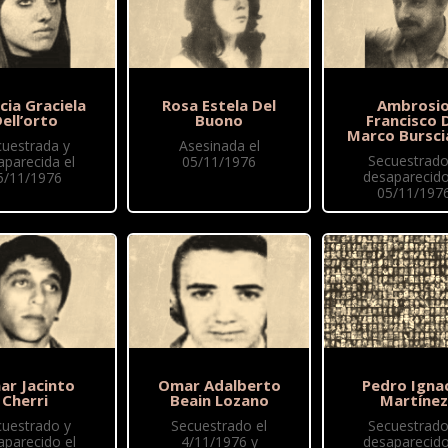
cia Graciela
Rosa Estela Del
Ambrosi
ell’orto
Buono
Francisco 
Marco Bursci
cuestrada y
Asesinada el
Secuestrado
aparecida el
05/11/1976
desaparecido
5/11/1976
05/11/197
r Jacinto
Omar Adalberto
Pedro Igna
Cherri
Beain Lozano
Martínez
cuestrado y
Secuestrado el
Secuestrado
aparecido el
4/11/1976 y
desaparecido