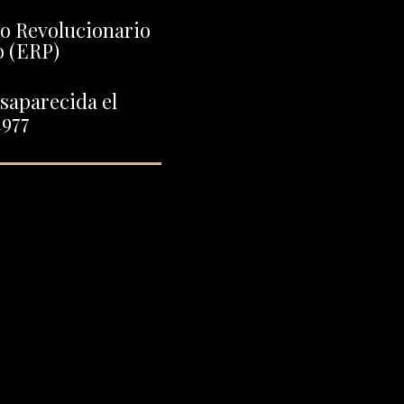
to Revolucionario
o (ERP)
saparecida el
1977