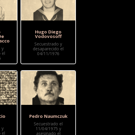
o
Hugo Diego
De
Vodovosoff
acco
Secuestrado y
 y
desaparecido el
 el
04/11/1976
6
cio
Pedro Naumczuk
Secuestrado el
 y
11/04/1975 y
 el
asesinado el