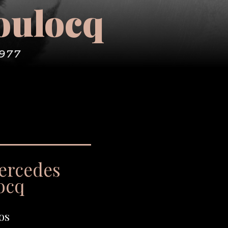
oulocq
1977
ercedes
ocq
os