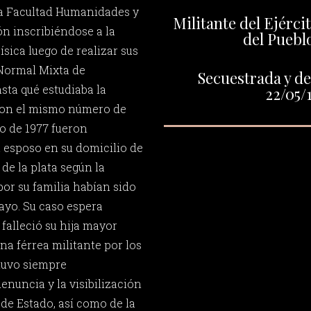
la Facultad Humanidades y
Militante del Ejérci
ón inscribiéndose a la
del Puebl
sica luego de realizar sus
 Normal Mixta de
Secuestrada y de
sta qué estudiaba la
22/05/
 con el mismo número de
yo de 1977 fueron
u esposo en su domicilio de
1 de la plata según la
or su familia habían sido
ayo. Su caso espera
 falleció su hija mayor
na férrea militante por los
tuvo siempre
nuncia y la visibilización
 de Estado, así como de la