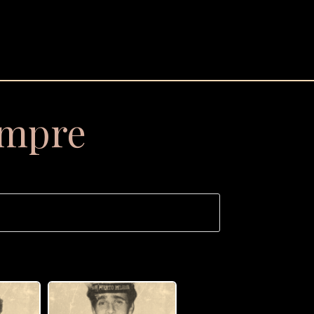
empre