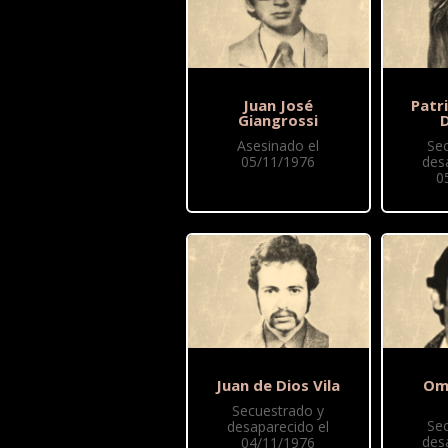
Juan José
Patri
Giangrossi
D
Asesinado el
Se
05/11/1976
des
0
Juan de Dios Vila
Oma
Secuestrado y
Se
desaparecido el
des
04/11/1976