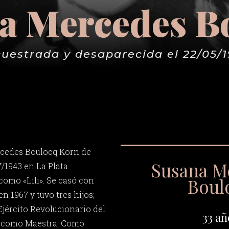
a Mercedes B
uestrada y desaparecida el 22/05/
cedes Boulocq Korn de
Susana M
7/1943 en La Plata.
Boul
omo «Lili». Se casó con
n 1967 y tuvo tres hijos;
Ejército Revolucionario del
33 añ
a como Maestra. Como