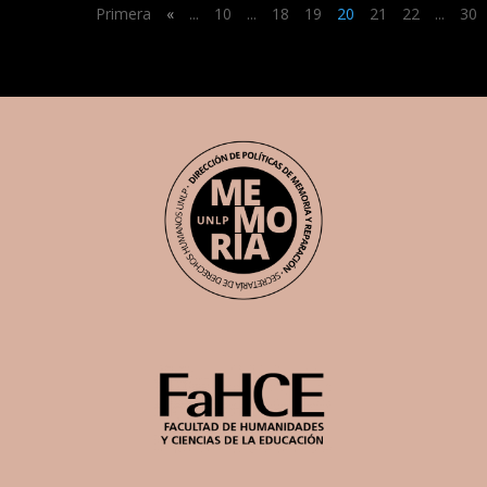
Primera
«
...
10
...
18
19
20
21
22
...
30