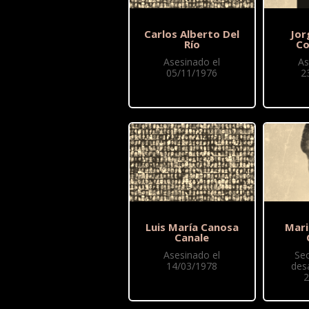
Carlos Alberto Del
Jor
Río
Co
Asesinado el
As
05/11/1976
2
Luis María Canosa
Mari
Canale
Asesinado el
Se
14/03/1978
des
2