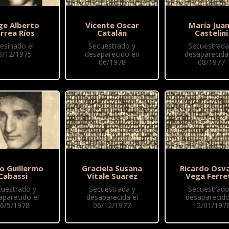
ge Alberto
Vicente Oscar
María Jua
rrea Ríos
Catalán
Castelini
esinado el
Secuestrado y
Secuestrada
3/12/1975
desaparecido en
desaparecida
06/1978
08/1977
o Guillermo
Graciela Susana
Ricardo Osv
Cabassi
Vitale Suarez
Vega Ferre
cuestrado y
Secuestrada y
Secuestrado
aparecido el
desaparecida el
desaparecido
6/5/1978
06/12/1977
12/01/197