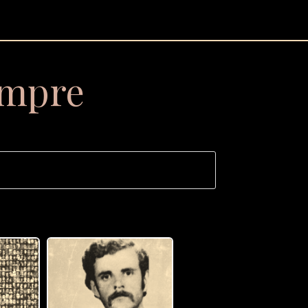
empre