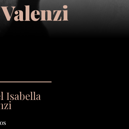
 Valenzi
l Isabella
nzi
os