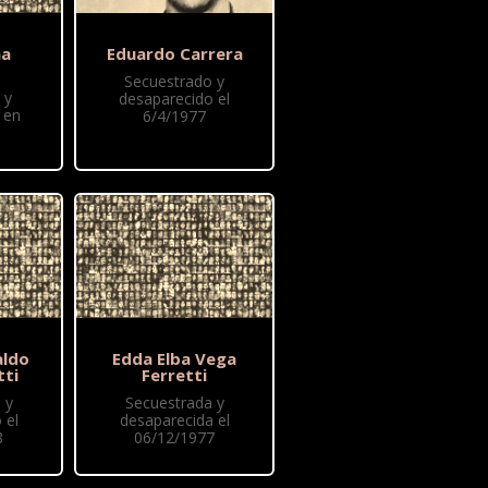
na
Eduardo Carrera
Secuestrado y
 y
desaparecido el
 en
6/4/1977
aldo
Edda Elba Vega
tti
Ferretti
 y
Secuestrada y
 el
desaparecida el
8
06/12/1977