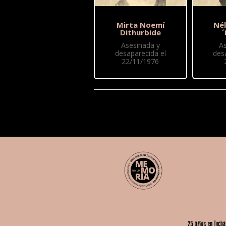
Mirta Noemí
Nél
Dithurbide
´
Asesinada y
A
desaparecida el
des
22/11/1976