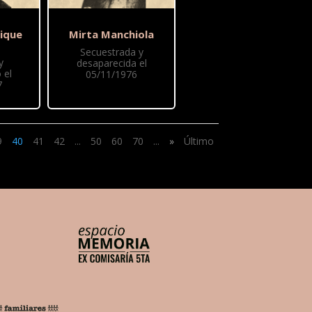
rique
Mirta Manchiola
Secuestrada y
y
desaparecida el
 el
05/11/1976
7
9
40
41
42
...
50
60
70
...
»
Último