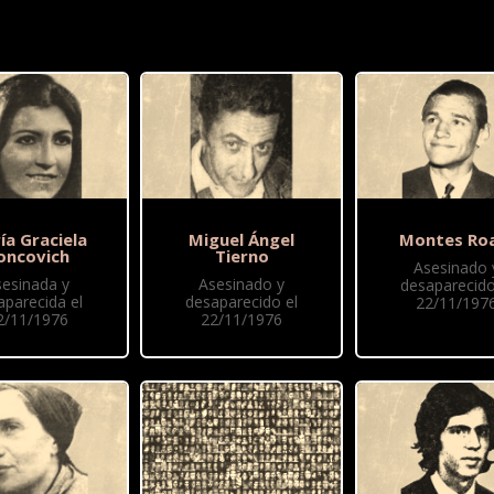
ía Graciela
Miguel Ángel
Montes Ro
oncovich
Tierno
Asesinado 
sesinada y
Asesinado y
desaparecido
aparecida el
desaparecido el
22/11/197
2/11/1976
22/11/1976