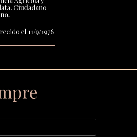
uela Agrícola y
lata. Ciudadano
ano.
ecido el 11/9/1976
empre