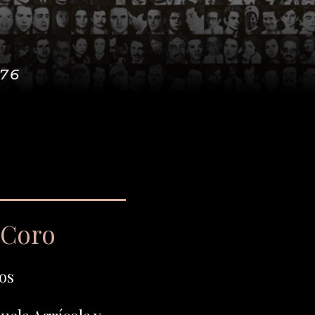
976
 Coro
os