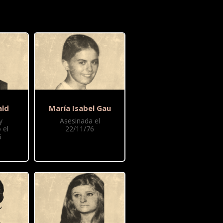
ald
María Isabel Gau
y
Asesinada el
 el
22/11/76
6