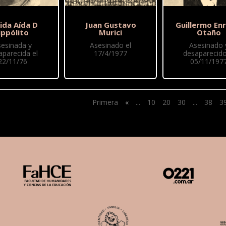
ida Aída D
Juan Gustavo
Guillermo En
ippólito
Murici
Otaño
sesinada y
Asesinado el
Asesinado 
aparecida el
17/4/1977
desaparecido
22/11/76
05/11/197
Primera
«
...
10
20
30
...
38
3