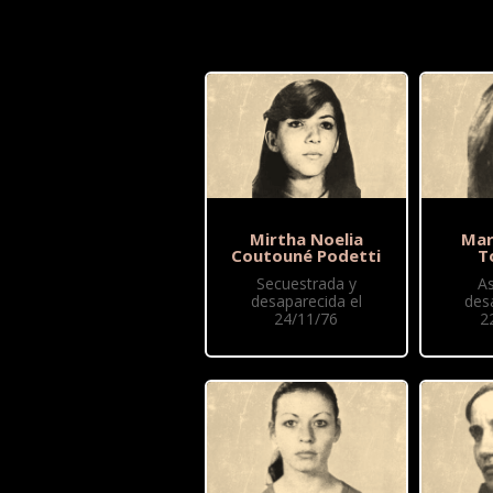
Mirtha Noelia
Mar
Coutouné Podetti
T
Secuestrada y
A
desaparecida el
des
24/11/76
2