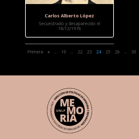
Carlos Alberto López
Secuestrado y desaparecido el
18/12/1976
Primera
«
...
10
...
22
23
24
25
26
...
30