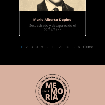
Mario Alberto Depino
Secuestrado y desaparecido el
06/12/1977
1
2
3
4
5
...
10
20
30
...
»
Último