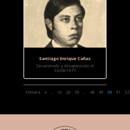
Santiago Enrique Cañas
Secuestrado y desaparecido el
02/08/1977
Primera
«
...
10
20
30
...
48
49
50
51
52