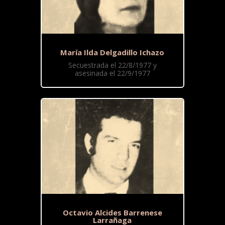
María Ilda Delgadillo Ichazo
Secuestrada el 22/8/1977 y
asesinada el 22/9/1977
Octavio Alcides Barrenese
Larrañaga