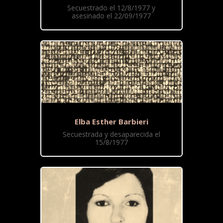
Secuestrado el 12/8/1977 y
asesinado el 22/09/1977
Elba Esther Barbieri
Secuestrada y desaparecida el
15/8/1977