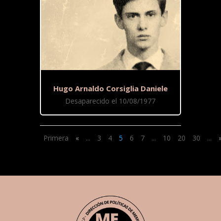
Hugo Arnaldo Corsiglia Daniele
Desaparecido el 10/08/1977
Primera
«
...
3
4
5
6
7
...
10
20
30
...