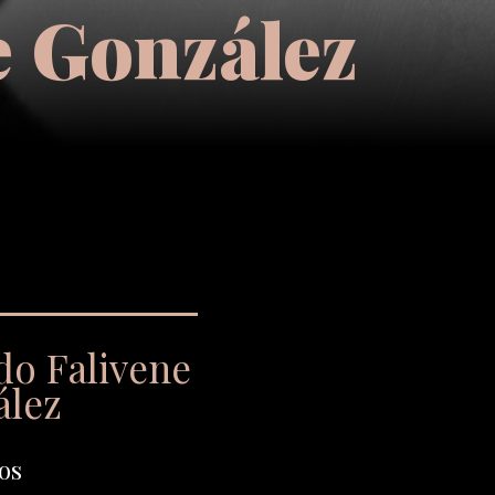
e González
do Falivene
ález
os