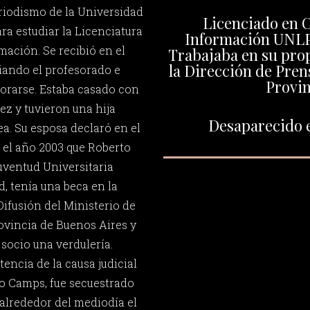
riodismo de la Universidad
Licenciado en C
ra estudiar la Licenciatura
Información UNLP.
mación. Se recibió en el
Trabajaba en su prop
la Dirección de Prens
diando el profesorado e
Provin
orarse. Estaba casado con
ez y tuvieron una hija
Desaparecido e
. Su esposa declaró en el
n el año 2003 que Roberto
uventud Universitaria
d, tenía una beca en la
Difusión del Ministerio de
rovincia de Buenos Aires y
socio una verdulería.
encia de la causa judicial
o Camps, fue secuestrado
 alrededor del mediodía el