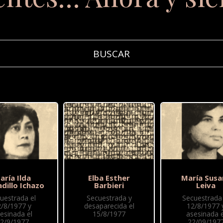
aría Ilda
Elba Esther
María Susa
dillo Ichazo
Barbieri
Leiva
uestrada el
Secuestrada y
Secuestrada 
2/8/1977 y
desaparecida el
12/8/1977 
esinada el
15/8/1977
asesinada e
2/9/1977
22/09/197