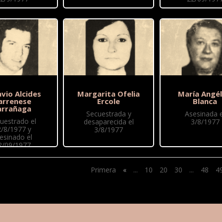
vio Alcides
Margarita Ofelia
María Angél
arrenese
Ercole
Blanca
arrañaga
Secuestrada y
Asesinada e
uestrado el
desaparecida el
3/8/1977
2/8/1977 y
3/8/1977
esinado el
2/09/1977
Primera
«
...
10
20
30
...
48
4