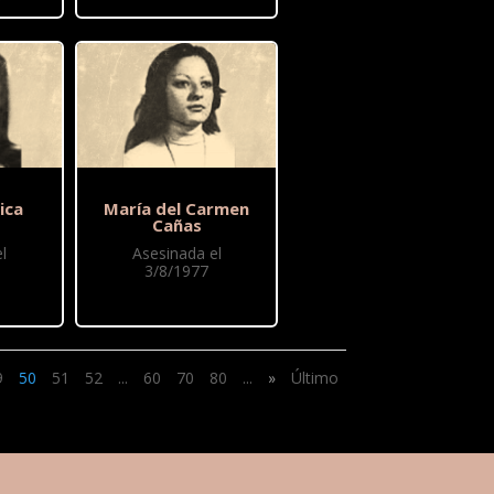
ica
María del Carmen
Cañas
l
Asesinada el
3/8/1977
9
50
51
52
...
60
70
80
...
»
Último