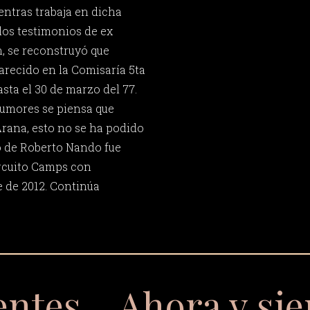
entras trabaja en dicha
 los testimonios de ex
n, se reconstruyó que
recido en la Comisaría 5ta
sta el 30 de marzo del 77.
rumores se piensa que
Arana, esto no se ha podido
o de Roberto Nando fue
ircuito Camps con
 de 2012. Continúa
entes… Ahora y si