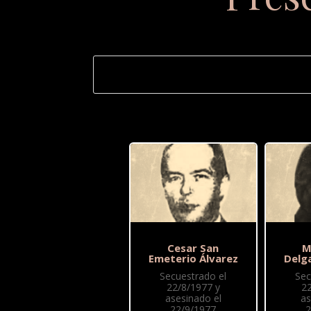
Cesar San
M
Emeterio Álvarez
Delga
Secuestrado el
Sec
22/8/1977 y
2
asesinado el
as
22/9/1977
2