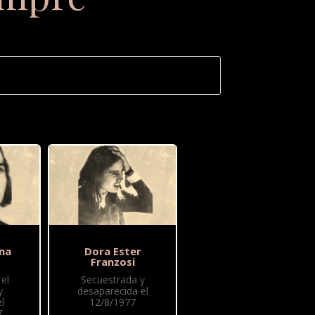
na
Dora Ester
Franzosi
el
Secuestrada y
y
desaparecida el
l
12/8/1977
7