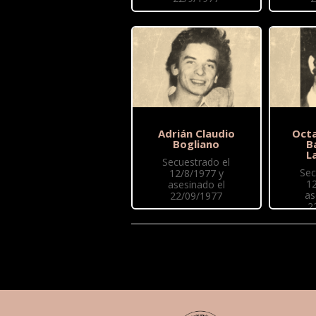
Adrián Claudio
Octa
Bogliano
B
L
Secuestrado el
Sec
12/8/1977 y
1
asesinado el
as
22/09/1977
2