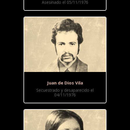
Asesinado el 05/11/1976
Juan de Dios Vila
Secuestrado y desaparecido el
04/11/1976