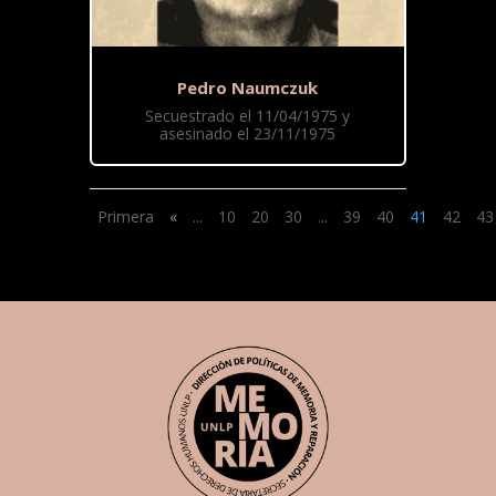
Pedro Naumczuk
Secuestrado el 11/04/1975 y
asesinado el 23/11/1975
Primera
«
...
10
20
30
...
39
40
41
42
43