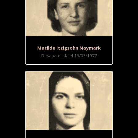
Matilde Itzigsohn Naymark
Desaparecida el 16/03/1977