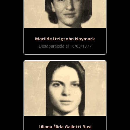
Matilde Itzigsohn Naymark
Desaparecida el 16/03/1977
Liliana Élida Galletti Busi