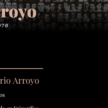
rroyo
978
rio Arroyo
os