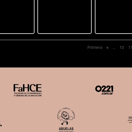
Primera
«
...
10
1