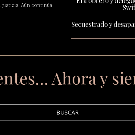
Era obrero y delega
a justicia. Aún continúa
Swif
Secuestrado y desapar
entes… Ahora y si