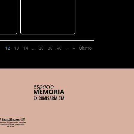
1
12
13
14
...
20
30
40
...
»
Último