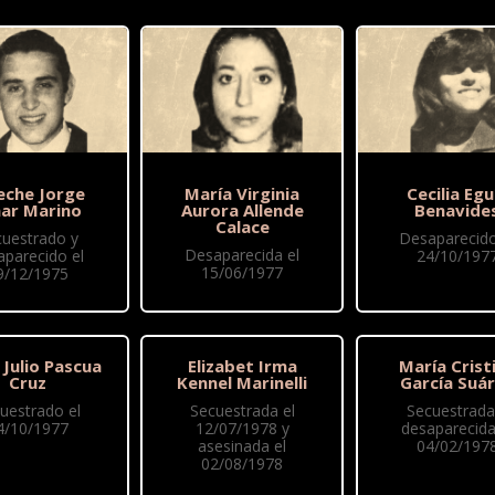
eche Jorge
María Virginia
Cecilia Egu
ar Marino
Aurora Allende
Benavide
Calace
cuestrado y
Desaparecido
Desaparecida el
aparecido el
24/10/197
15/06/1977
9/12/1975
o Julio Pascua
Elizabet Irma
María Crist
Cruz
Kennel Marinelli
García Suá
uestrado el
Secuestrada el
Secuestrada
4/10/1977
12/07/1978 y
desaparecida
asesinada el
04/02/197
02/08/1978