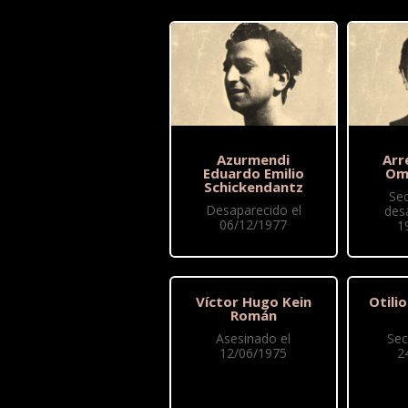
Azurmendi
Arr
Eduardo Emilio
Om
Schickendantz
Se
Desaparecido el
des
06/12/1977
1
Víctor Hugo Kein
Otili
Román
Asesinado el
Sec
12/06/1975
2