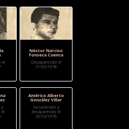
ía
Néstor Narciso
s
Fonseca Cuenca
 el
Desaparecido el
7
31/05/1978
ina
Américo Alberto
rez
González Villar
 y
Secuestrado y
 el
desaparecido el
8
20/10/1976