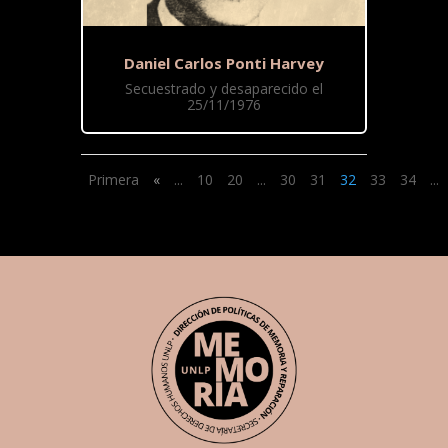
Daniel Carlos Ponti Harvey
Secuestrado y desaparecido el
25/11/1976
Primera
«
...
10
20
...
30
31
32
33
34
...