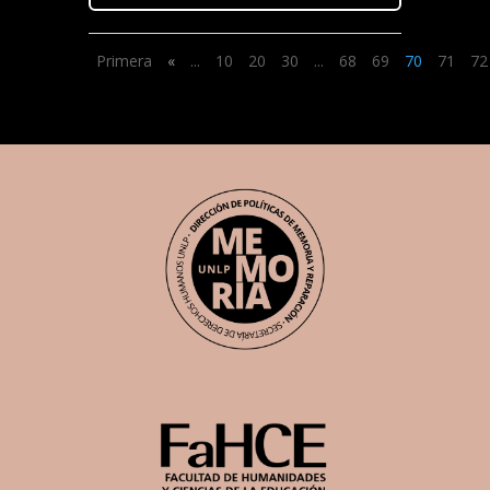
Primera
«
...
10
20
30
...
68
69
70
71
72