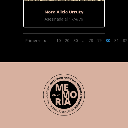
Nora Alicia Urruty
Asesinada el 17/4/76
Primera
«
...
10
20
30
...
78
79
80
81
82