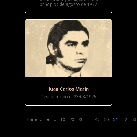
principios de agosto de 1977
Juan Carlos Marín
Desaparecido el 23/08/1976
Primera
«
...
10
20
30
...
49
50
51
52
53