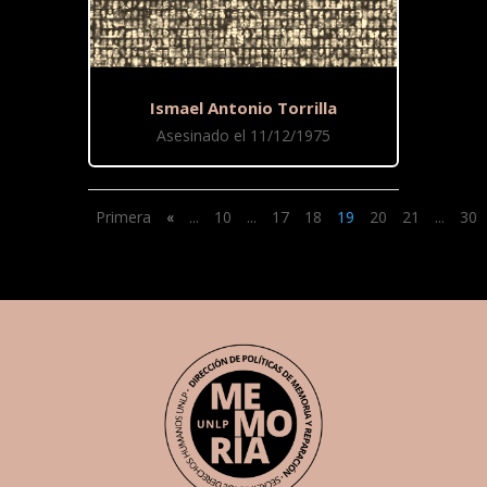
Ismael Antonio Torrilla
Asesinado el 11/12/1975
Primera
«
...
10
...
17
18
19
20
21
...
30